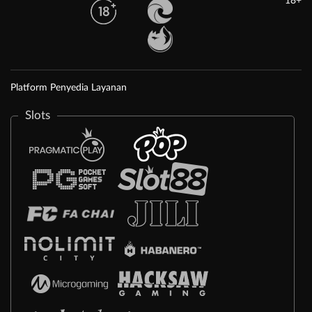
18+
Platform Penyedia Layanan
Slots