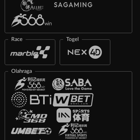
Race
Togel
Olahraga