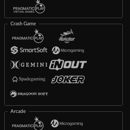
Crash Game
Arcade