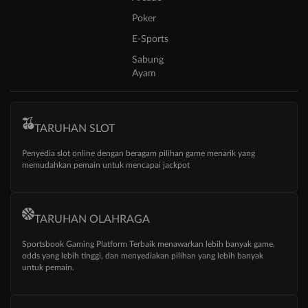
Poker
E-Sports
Sabung
Ayam
TARUHAN SLOT
Penyedia slot online dengan beragam pilihan game menarik yang
memudahkan pemain untuk mencapai jackpot
TARUHAN OLAHRAGA
Sportsbook Gaming Platform Terbaik menawarkan lebih banyak game,
odds yang lebih tinggi, dan menyediakan pilihan yang lebih banyak
untuk pemain.