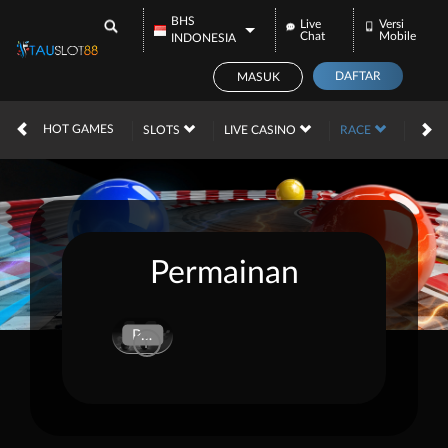
BHS
Live
Versi
Chat
Mobile
INDONESIA
DAFTAR
MASUK
HOT GAMES
SLOTS
LIVE CASINO
RACE
TOG
Permainan
i