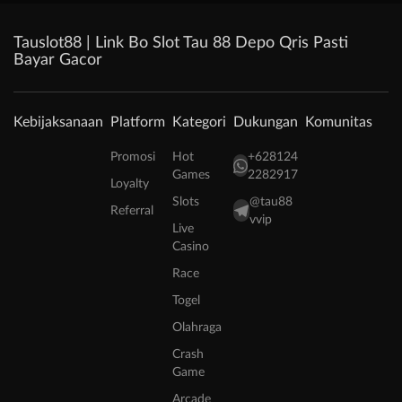
Tauslot88 | Link Bo Slot Tau 88 Depo Qris Pasti
Bayar Gacor
Kebijaksanaan
Platform
Kategori
Dukungan
Komunitas
Promosi
Hot
+628124
Games
2282917
Loyalty
Slots
@tau88
Referral
vvip
Live
Casino
Race
Togel
Olahraga
Crash
Game
Arcade