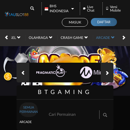
BHS
Live
Versi
Chat
Mobile
INDONESIA
DAFTAR
MASUK
TOGEL
OLAHRAGA
CRASH GAME
ARCADE
PO
BTGAMING
SEMUA
PERMAINAN
ARCADE