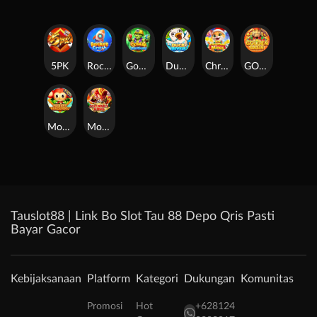
5PK
Rocket Crash
Goblin Treasure
Duck River
Christmas Mines
GOLDEN BASIN
Monkey Thunderbolt
Monkey King
Tauslot88 | Link Bo Slot Tau 88 Depo Qris Pasti
Bayar Gacor
Kebijaksanaan
Platform
Kategori
Dukungan
Komunitas
Promosi
Hot
+628124