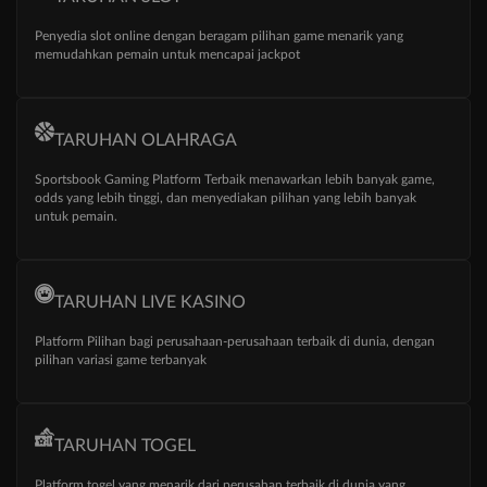
Penyedia slot online dengan beragam pilihan game menarik yang
memudahkan pemain untuk mencapai jackpot
TARUHAN OLAHRAGA
Sportsbook Gaming Platform Terbaik menawarkan lebih banyak game,
odds yang lebih tinggi, dan menyediakan pilihan yang lebih banyak
untuk pemain.
TARUHAN LIVE KASINO
Platform Pilihan bagi perusahaan-perusahaan terbaik di dunia, dengan
pilihan variasi game terbanyak
TARUHAN TOGEL
Platform togel yang menarik dari perusahan terbaik di dunia yang