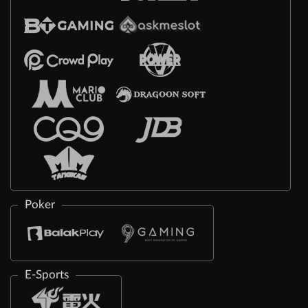
Poker
E-Sports