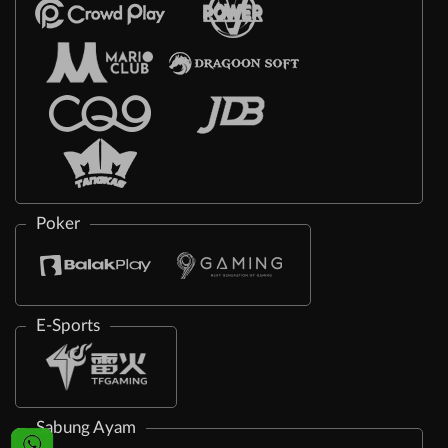
Poker
E-Sports
Sabung Ayam