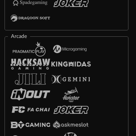
Arcade