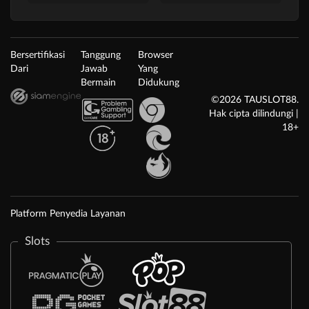
Bersertifikasi
Tanggung
Browser
Dari
Jawab
Yang
Bermain
Didukung
©2026 TAUSLOT88.
Hak cipta dilindungi |
18+
Platform Penyedia Layanan
Slots