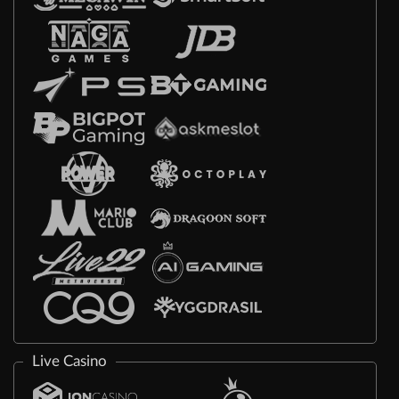
Live Casino