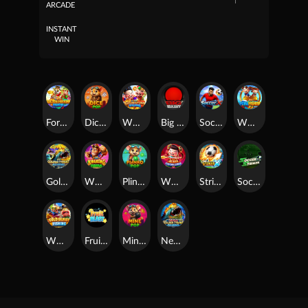
ARCADE
INSTANT
WIN
Fortune Fishing
Dice Pop
WD Golden Fuwa Fishing
Big Button Bash
SoccerX
WD FuWa Fishing
Golden Tyrant Fishing
WD King Kong Fishing
Plinko Pop
WD Nezha Fishing Legend
StrikerX
Soccer Striker
WD Gold Blast Fishing
Fruit Blast
Mine Pop
Nexus Golden Tyrant