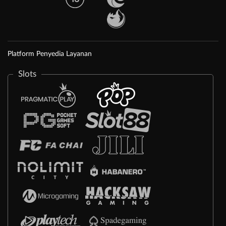
Platform Penyedia Layanan
Slots