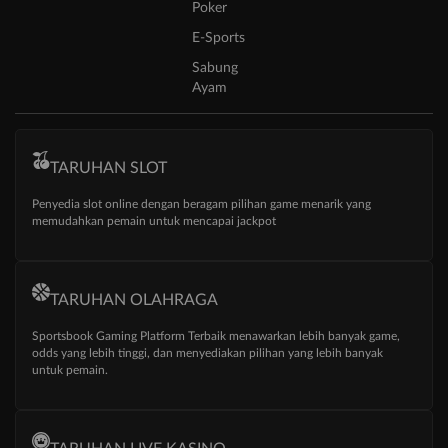
Poker
E-Sports
Sabung
Ayam
TARUHAN SLOT
Penyedia slot online dengan beragam pilihan game menarik yang
memudahkan pemain untuk mencapai jackpot
TARUHAN OLAHRAGA
Sportsbook Gaming Platform Terbaik menawarkan lebih banyak game,
odds yang lebih tinggi, dan menyediakan pilihan yang lebih banyak
untuk pemain.