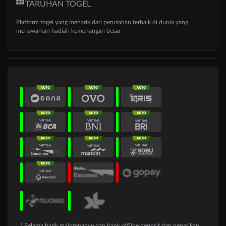
TARUHAN TOGEL
Platform togel yang menarik dari perusahan terbaik di dunia yang
menawarkan hadiah kemenangan besar
* Selama bank maintenance dan bank offline deposit dan penarikan