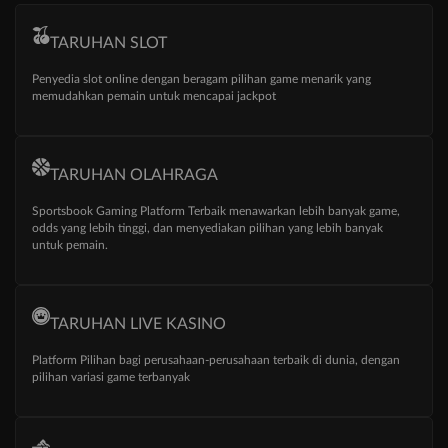
TARUHAN SLOT
Penyedia slot online dengan beragam pilihan game menarik yang
memudahkan pemain untuk mencapai jackpot
TARUHAN OLAHRAGA
Sportsbook Gaming Platform Terbaik menawarkan lebih banyak game,
odds yang lebih tinggi, dan menyediakan pilihan yang lebih banyak
untuk pemain.
TARUHAN LIVE KASINO
Platform Pilihan bagi perusahaan-perusahaan terbaik di dunia, dengan
pilihan variasi game terbanyak