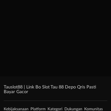
Tauslot88 | Link Bo Slot Tau 88 Depo Qris Pasti
Bayar Gacor
Kebijaksanaan
Platform
Kategori
Dukungan
Komunitas