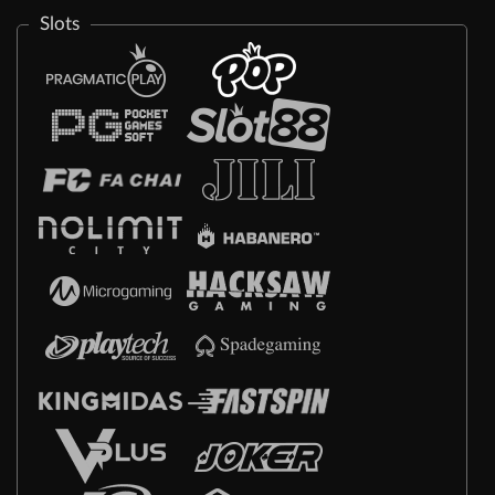
Slots