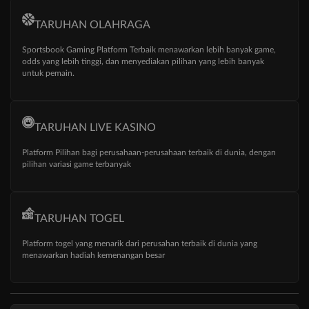
TARUHAN OLAHRAGA
Sportsbook Gaming Platform Terbaik menawarkan lebih banyak game,
odds yang lebih tinggi, dan menyediakan pilihan yang lebih banyak
untuk pemain.
TARUHAN LIVE KASINO
Platform Pilihan bagi perusahaan-perusahaan terbaik di dunia, dengan
pilihan variasi game terbanyak
TARUHAN TOGEL
Platform togel yang menarik dari perusahan terbaik di dunia yang
menawarkan hadiah kemenangan besar