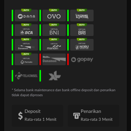
* Selama bank maintenance dan bank offline deposit dan penarikan
tidak dapat diproses
Deposit
Penarikan
Rata-rata 1 Menit
Rata-rata 3 Menit