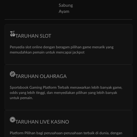
Sabung
Ayam
TARUHAN SLOT
Penyedia slot online dengan beragam pilihan game menarik yang
memudahkan pemain untuk mencapai jackpot
TARUHAN OLAHRAGA
Sportsbook Gaming Platform Terbaik menawarkan lebih banyak game,
odds yang lebih tinggi, dan menyediakan pilihan yang lebih banyak
untuk pemain.
TARUHAN LIVE KASINO
Platform Pilihan bagi perusahaan-perusahaan terbaik di dunia, dengan