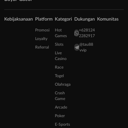
Kebijaksanaan
Platform
Kategori
Dukungan
Komunitas
Promosi
Hot
+628124
Games
2282917
Loyalty
Slots
@tau88
Referral
vvip
Live
Casino
Race
Togel
Olahraga
Crash
Game
Arcade
Poker
E-Sports