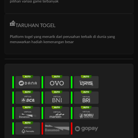
pilihan variasi game terbanyak
TARUHAN TOGEL
Platform togel yang menarik dari perusahan terbaik di dunia yang
menawarkan hadiah kemenangan besar