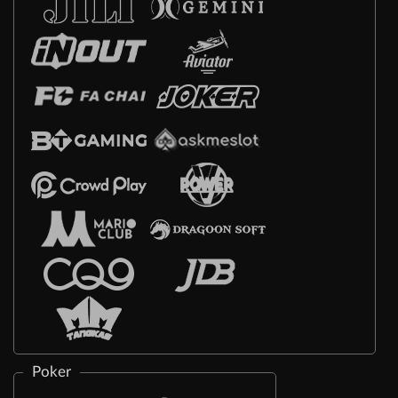
Poker