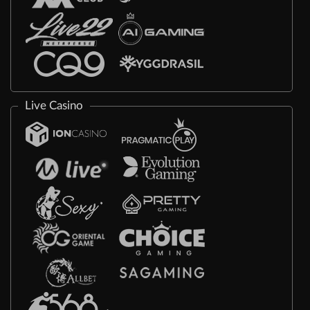
Live Casino